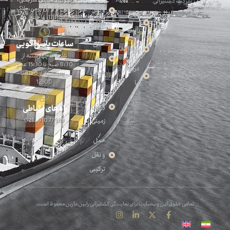
مارین، یک شرکت کشتیرانی
پایین‌تر از پل رومی، پلاک
و نقل
و حمل و نقل بین‌المللی با
ویکی
1788، واحد 4
دریایی
تجربه‌ای بیش از یک دهه در
رابین
این صنعت است. ما به
ساعات پاسخ گویی
حمل
رویدادها
ارائه‌ی خدماتی متنوع و
شنبه تا چهارشنبه از
و نقل
حرفه‌ای در زمینه حمل‌ و‌ نقل
8:30 صبح تا 15:30 عصر
درباره
هوایی
- پنجشنبه از 8:30 تا
بین‌المللی کشتیرانی
12:00
ما
می‌پردازیم.
حمل
و نقل
راه های ارتباطی
989 77 910 - 021
زمینی
حمل
و نقل
ترکیبی
تمامی حقوق این وب‌سایت برای نمایندگی کشتیرانی رابین مارین محفوظ است.