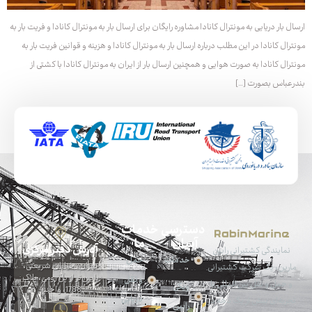
ارسال بار دریایی به مونترال کانادا مشاوره رایگان برای ارسال بار به مونترال کانادا و فریت بار به
مونترال کانادا در این مطلب درباره ارسال بار به مونترال کانادا و هزینه و قوانین فریت بار به
مونترال کانادا به صورت هوایی و همچنین ارسال بار از ایران به مونترال کانادا با کشتی از
بندرعباس بصورت […]
دسترسی
خدمات
آسان
ما
آدرس دفتر مرکزی
نمایندگی کشتیرانی رابین
خدمات
حمل
تهران، خیابان شریعتی،
مارین، یک شرکت کشتیرانی
پایین‌تر از پل رومی، پلاک
و نقل
و حمل و نقل بین‌المللی با
ویکی
1788، واحد 4
دریایی
تجربه‌ای بیش از یک دهه در
رابین