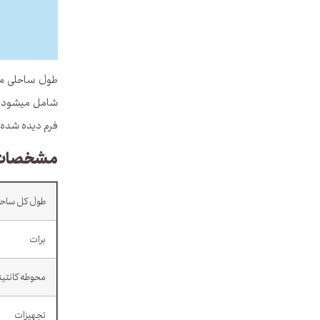
فرم دیده شده 
مشخصات فن
طول کل ساحل
برات
محوطه کانتین
تجهیزات