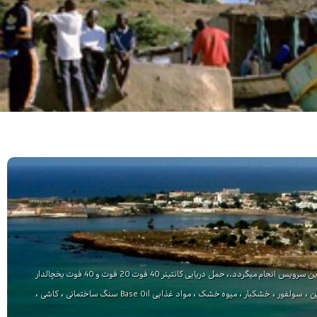
ارسال بار دریایی به بندر داکار سنگال آفریقا توسط کشتیرانی رابین مارین بصورت کراس استاف از دبی با بهترین سرویس انجام میگردد.، حمل دریایی کانتینر 40 فوت 20 فوت و 40 فوت یخچالدار
برای بارهای مواد غذایی نوشیدنی و سایر بارهای از جمله بارهای متان ،اتان ، پروپان wax ، کربونات ، پارافین ، سولفور ، خشکبار ، میوه خشک ، مواد غذایی Base Oil سنگ ساختمانی ، کاشی ،