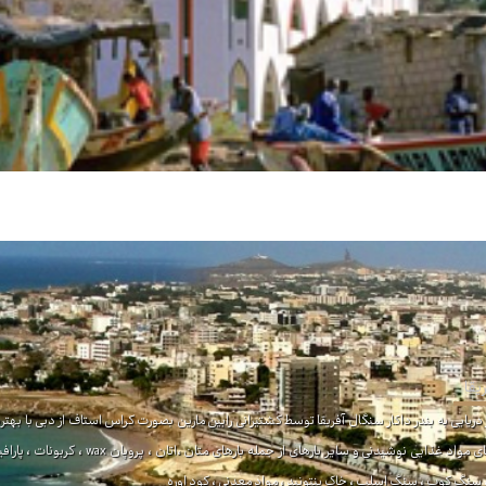
یقا
سنگ کوپ ، سنگ اسلب ، خاک بنتونید ، مواد معدنی ، کود اوره