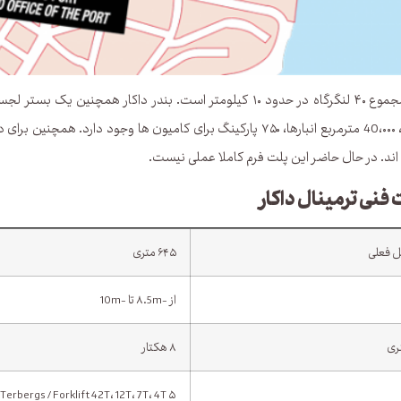
شامل میشود، 40،۰۰۰ مترمربع انبارها، ۷۵۰ پارکینگ برای کامیون ها
اند. در حال حاضر این پلت فرم کاملا عملی نیست.
ی ترمینال داکار
 فعلی
۶۴۵ متری
از -۸.5m تا -10m
ری
۸ هکتار
۵ ReachStackers / 12 Terbergs / Forklift 42T، 12T، 7T، 4T