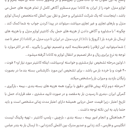
لوازم منزل خود را از ایران به کانادا ببرم مستلزم آگاهی کامل از تمام هزینه های حمل می
باشد ، اینجاست که یک شرکت کشتیرانی و حمل و نقل بین الملل که متخصص ارسال لوازم
منزل و بارهای تجاری و غیر تجاری میباشد، میتواند در پیدا کردن جواب به شما کمک کند .
چگونه ؟ با مشاوره و آگاهی دادن از هزینه های حمل یک کانتینر لوازم منزل و یا هزینه های
ارسال بار خرده بار ( گروپاژ یا LCL ) از درب منزل در ایران تا درب منزل در کانادا ( از صفر تا صد
) شما میتوانید این ارقام را باهم مقایسه کنید و تصمیم نهایی را بگیرید . که در اکثر موارد با
توجه به نرخ برابری ریال و دلار تصمیم بر انتقال لوازم به کانادا گرفته میشود .
۱.اولین مرحله تشخیص نیاز مشتری و خواسته او میباشد، اینکه کانتینر مورد نیاز او ۲۰ فوت ،
۴۰ فوت و یا خرده بار می باشد ، برای تشخیص این مورد ،کارشناس بسته بند ما در بصورت
رایگان بازدید و میزان بار را مشخص میکند
۲.مرحله دوم ارائه پیش فاکتور دقیق با برآورد همه هزینه های بسته بندی ، بیمه ، بارگیری ،
گمرکی ایران ،بندری تا رسیدن بار به مقصد و در صورت تایید مشتری ، عقد قرارداد حمل با
تاریخ اعتبار ، زیرا قیمت حمل دریایی همیشه دارای اعتبار مدت زمانی مشخصی است و باید
حتما باید به این نکته توجه داشت .
۳.هماهنگی و انجام امور بیمه ، بسته بندی ، بارچینی ، پلمپ کانتینر ، تهیه پکینگ لیست
انگلیسی و فارسی ، گند زدایی و صدور مدرک بین اللملی گندزدایی ، تا ارسال بار به بندر عباس