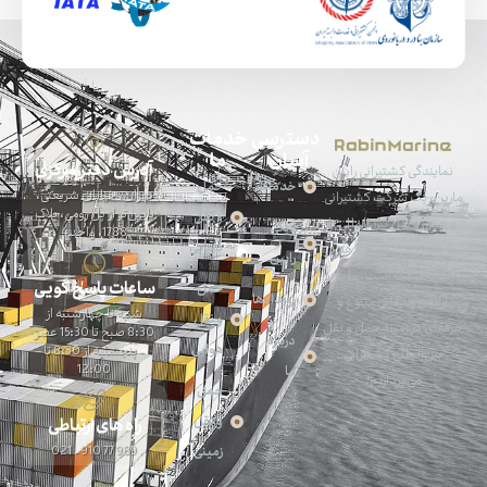
دسترسی
خدمات
آسان
ما
آدرس دفتر مرکزی
نمایندگی کشتیرانی رابین
خدمات
حمل
تهران، خیابان شریعتی،
مارین، یک شرکت کشتیرانی
پایین‌تر از پل رومی، پلاک
و نقل
و حمل و نقل بین‌المللی با
ویکی
1788، واحد 4
دریایی
تجربه‌ای بیش از یک دهه در
رابین
این صنعت است. ما به
ساعات پاسخ گویی
حمل
رویدادها
ارائه‌ی خدماتی متنوع و
شنبه تا چهارشنبه از
و نقل
حرفه‌ای در زمینه حمل‌ و‌ نقل
8:30 صبح تا 15:30 عصر
درباره
هوایی
- پنجشنبه از 8:30 تا
بین‌المللی کشتیرانی
12:00
ما
می‌پردازیم.
حمل
و نقل
راه های ارتباطی
989 77 910 - 021
زمینی