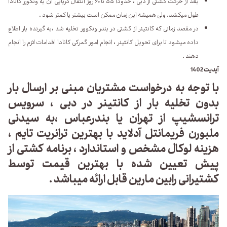
بعد از حرکت کشتی از دبی ، حدودا ۵۵ تا ۶۰ روز انتقال دریایی آن به ونکورر کانادا
طول میکشد. ولی همیشه این زمان ممکن است بیشتر یا کمتر شود .
در مقصد زمانی که کانتینر از کشتی در بندر ونکوور تخلیه شد ،به گیرنده بار اطلاع
داده میشود تا برای تحویل کانتینر ، انجام امور گمرکی کانادا اقدامات لازم را انجام
دهند .
آپدیت 1402
با توجه به درخواست مشتریان مبنی بر ارسال بار
بدون تخلیه بار از کانتینر در دبی ، سرویس
ترانسشیپ از تهران یا بندرعباس ،به سیدنی
ملبورن فریمانتل آدلاید با بهترین ترانریت تایم ،
هزینه لوکال مشخص و استاندارد ، برنامه کشتی از
پیش تعیین شده با بهترین قیمت توسط
کشتیرانی رابین مارین قابل ارائه میباشد .