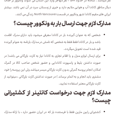
نفر میباشد . سالانه در حدود ۳۵۰۰۰ نفر مهاجر وارد این استان می شوند ونکوور بر خلاف
دیگر مناطق کانادا آب و هوایی ملایم دارد و خبری از زمستان سرد در آن نمی باشد .بیشتر
ایرانی های مقیم کانادا شهر ونکوور در قسمت
North Vancouver
زندگی می کنند.
مدارک لازم جهت ارسال بار به ونکوور چیست ؟
شخصی که به عنوان گیرنده بار در کانادا معرفی میشود باید دارای مدرک اقامت
باشد و بار در کانادا فقط فقط به شخصی که نامش در مدارک بارنامه به عنوام گیرنده
قید شده است تحویل میگردد.
برای ارسال لوازم منزل و یا اقلام تجاری به کانادا نیاز به کارت بازرگانی می باشد( در
صورت داشتن بلیط و پاسپورت کانادایی و حضور شخص صاحب کالا در گمرک
امکان انجام پروسه گمرکی بدون کارت بازرگانی میسر میباشد ولی این پروسه را خود
مشتری باید انجام و به اتمام برساند ) در صورت نداشتن کارت بازرگانی ، میتوانید از
کارت بازرگانی معتبر استفاده نمایید.
مدارک لازم جهت درخواست کانتینر از کشتیرانی
چیست؟
کشتیرانی رابین مارین فقط با فرستنده بار که در ایران حضور دارد ، با ارائه مدارک