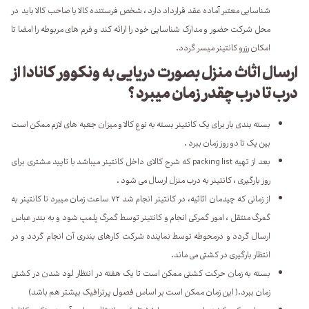
شناسایی معتبر آماده عقد قرارداد دارد ، شخص فرستنده کالا یا صاحب کالا باید در
محل شرکت حضور و مدارک شناسایی خود را ارائه کند و فرم های مربوطه را امضا تا
امکان رزرو کانتینر میسر گردد.
ارسال اثاث منزل بصورت دریایی به ونکوور کانادا از
درب تا درب چقدر زمان میبرد ؟
بسته بندی بار برای یک کانتینر بسته به نوع کالا و میزان جعبه های لازم ممکن است
بین یک تا دو روز زمان ببرد .
بعد از تهیه packing list که شرح کالای داخل کانتینر میباشد با تایید مشتری برای
روز بارگیری ، کانتینر به درب منزل ارسال می شود .
از زمانی که چیدمان اثاثیه، در کانتینر انجام شد ۷۲ ساعت زمان میبرد تا کانتینر به
گمرگ منتقل ، امور گمرکی انجام و کانتینر توسط گمرگ پلمپ شود و به بندر عباس
ارسال گردد و درمحوطه توسط نماینده شرکت کارهای بندری آن انجام گردد و در
انتظار بارگیری در کشتی می ماند.
بسته به زمان حرکت کشتی ممکن است تا یک هفته در انتظار لود شدن در کشتی
زمان ببرد.( این زمان ممکن است بر اساس فصول پرترافیک بیشتر هم باشد)