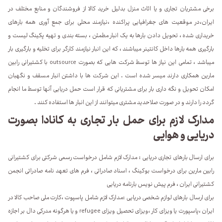
برخی مشتریان تجاری و یا اثاث منزل بدلیل خرید کالا از فروشندگان و منابع مختلف در
ایران،در موقعیت های جغرافیایی پراکنده ،نیازمند محلی برای جمع آوری همه بارهای
خریداری شده ، تحویل دادن بارها به یک انبار مطمئن ، بسته بندی و تهیه پکینگ لیست و
بارگیری همه بارها داخل کانتینر میباشند ، که این انبار نیازمند کارگر برای تخلیه و بارگیری بار
میباشد ، تمامی این نیاز ها توسط شرکت هایی که بصورت outsource با کشتیرانی رابین
مارین همکاری دارند میسر شده است . این شرکت ها با داشتن انبار مسقف و نگهبان
امکان تحویل و نگه داری بار برای مشتریانی که قرار است حمل دریایی آنها توسط ما انجام
گردد را دارند و در صورت صلاحدید مشتری میتوانند از این انبار ها استفاده کنند .
مدارک لازم برای حمل بار تجاری به کانادا بصورت
دریایی و هوایی
برای ارسال بارهای تجاری دریایی : مدارک لازم شامل درخواست رسمی شرکتی برای کشتیرانی
رابین مارین برای درخواست بوکینگ ، اسناد صادراتی ، فرم های تعهد نامه صادراتی انجمن
کشتیرانی ایران ، فرم پیش نویس بارنامه دریایی
برای ارسال بارهای لوازم شخصی دریایی :مدارک لازم شامل پاسپوت ،کارت ملی صاحب کالا در
ایران ،پاسپورت یا ویزای کار ،ویزای تحصیل ویزای refugee و یا هرگونه مدرکی دال بر اجازه