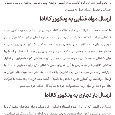
و انجام امور بندری ، لود کانتینر روی کشتی و تهیه پیش نویس بارنامه دریایی ، تسویه
حساب و تحویل اسناد حمل به مشتری
ارسال مواد غذایی به ونکوور کانادا
با توجه به جمعیت ایرانی های مقیم ونکوور کانادا ، ارسال مواد غذایی بصورت تجاری ،جزو
کالاهایی میباشد که توسط شرکت رابین مارین بصورت مداوم ارسال میشود ، کشتیرانی رابین
مارین بعنوان مالک کانتینر های یخچال دار و ساده ، و نمایندگی لاین های بین المللی و
داشتن دفتر و محوطه در بندر دبی ، تمامی مراحل حمل دریایی بصورت استاندارد و اصولی را
برای کالاهای فاسد شدنی ، مواد غذایی ، مواد با تاریخ انقضای کم ، همچنین در اختیار
داشتن کانتینر های مخصوص با گرید A برای حمل کالاهای مثل چای ، بهترین خدمات را
میتواند برای حمل مواد غذایی به مشتریان ارائه کند . ما به تمام حساسیت های لازم برای
ارسال مواد غذایی آشنایی کامل داشته و با اطمینان آماده عقد قرارداد بلند مدت با شرکت
های مواد غذایی برای ارسال محصولات خود به نمایندگان کانادا خود میباشیم .
ارسال بار تجاری به ونکوور کانادا
بسیاری از اقلامی که در ایران مورد استفاده ایرانیان قرار میگیرد برای مهاجران مقیم کانادا
هم ارسال میشود از آن جمله میتوان به ارسال مبلمان به کانادا ، ارسال سنگ ساختمانی به